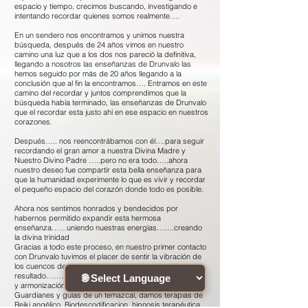
espacio y tiempo, crecimos buscando, investigando e
intentando recordar quienes somos realmente….
En un sendero nos encontramos y unimos nuestra
búsqueda, después de 24 años vimos en nuestro
camino una luz que a los dos nos pareció la definitiva,
llegando a nosotros las enseñanzas de Drunvalo las
hemos seguido por más de 20 años llegando a la
conclusión que al fin la encontramos…. Entramos en este
camino del recordar y juntos comprendimos que la
búsqueda había terminado, las enseñanzas de Drunvalo
que el recordar esta justo ahí en ese espacio en nuestros
corazones.
Después….. nos reencontrábamos con él….para seguir
recordando el gran amor a nuestra Divina Madre y
Nuestro Divino Padre …..pero no era todo…..ahora
nuestro deseo fue compartir esta bella enseñanza para
que la humanidad experimente lo que es vivir y recordar
el pequeño espacio del corazón donde todo es posible.
Ahora nos sentimos honrados y bendecidos por
habernos permitido expandir esta hermosa
enseñanza……uniendo nuestras energías…….creando
la divina trinidad
Gracias a todo este proceso, en nuestro primer contacto
con Drunvalo tuvimos el placer de sentir la vibración de
los cuencos de cuarzo, enamorándonos de ellos y como
resultado………….. amamos y aplicamos la vibroterapia
y armonización de los ckakras por este medio, somos
Guardianes y guías de un temazcal, damos terapias de
Reiki angélico, Biodescodificacion, hipnosis terapéutica,