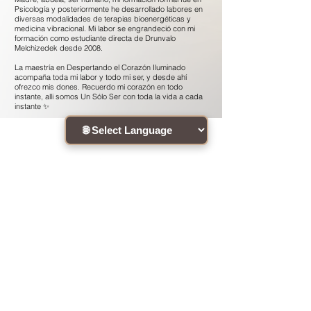
Psicología y posteriormente he desarrollado labores en
diversas modalidades de terapias bioenergéticas y
medicina vibracional. Mi labor se engrandeció con mi
formación como estudiante directa de Drunvalo
Melchizedek desde 2008.
La maestría en Despertando el Corazón Iluminado
acompaña toda mi labor y todo mi ser, y desde ahí
ofrezco mis dones. Recuerdo mi corazón en todo
instante, alli somos Un Sólo Ser con toda la vida a cada
instante ✨
Connect with the community !
Site Disclaimer
·
RememberingTheHeart
•
ATIH Global Teachers List
•
2020 •
Site Designed by
MH