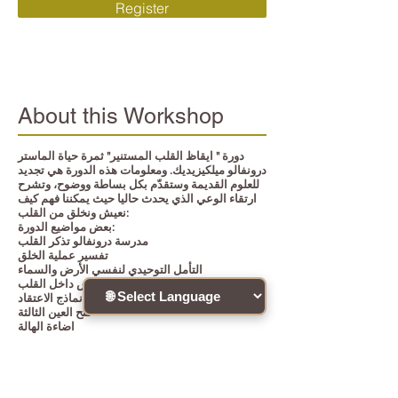
Register
About this Workshop
دورة " ايقاظ القلب المستنير" ثمرة حياة الماستر
درونفالو ميلكيزيديك. ومعلومات هذه الدورة هي تجديد
للعلوم القديمة وستقدّم بكل بساطة ووضوح، وتشرح
ارتقاء الوعي الذي يحدث حاليا حيث يمكننا فهم كيف
نعيش ونخلق من القلب:
بعض مواضيع الدورة:
مدرسة درونفالو تذكر القلب
تفسير عملية الخلق
التأمل التوحيدي لنفسي الأرض والسماء
المكان المقدس داخل القلب
نماذج الاعتقاد
فتح العين الثالثة
اضاءة الهالة
تفعيل الميركابا
عملية الخلق من المكان الصغير في القلب
كل ذلك وأكثر سيقدم بكل وضوح تتشرف الاستاذة
سيلفا من لبنان بتقديمها لكم وتساعدك لتذكّر من انت
حقا.