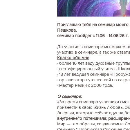
Приглашаю тебя на семинар моего 
Пешкова,
семинар пройдет с 11.06 - 14.06.26 г
До участия в семинаре мы можем по
участию в семинаре, а так же отве
Кратко обо мне
· более 10 лет веду духовные групп
· сертифицированный учитель Шко
· 13 лет ведущая семинара «Пробу
· организатор путешествий по сакр
· Мастер Рейки с 2000 года.
О семинаре:
«За время семинара участники смог
привнести в свою жизнь любовь, сч
Энергии, которые сейчас идут на З
внутреннего потенциала; расширени
Мир — это образы, создаваемые Соз
Семинар " Пробуждая Сияющее Серд