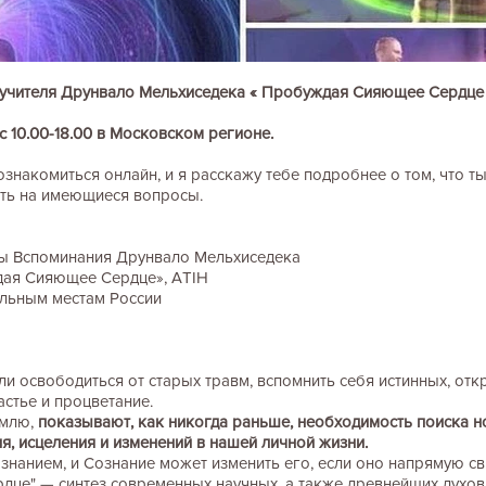
учителя Друнвало Мельхиседека « Пробуждая Сияющее Сердце "
. c 10.00-18.00 в Московском регионе.
знакомиться онлайн, и я расскажу тебе подробнее о том, что 
тить на имеющиеся вопросы.
ы
лы Вспоминания Друнвало Мельхиседека
ждая Сияющее Сердце», ATIH
альным местам России
ли освободиться от старых травм, вспомнить себя истинных, отк
астье и процветание.
емлю,
показывают, как никогда раньше, необходимость поиска н
я, исцеления и изменений в нашей личной жизни.
нанием, и Сознание может изменить его, если оно напрямую св
це" — синтез современных научных, а также древнейших духовн