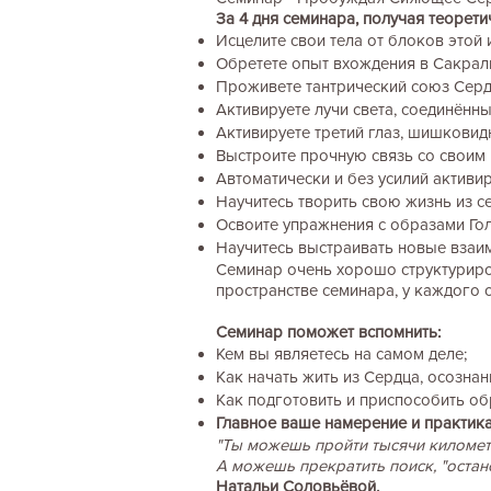
За 4 дня семинара, получая теорети
Исцелите свои тела от блоков этой
Обретете опыт вхождения в Сакрал
Проживете тантрический союз Серд
Активируете лучи света, соединённ
Активируете третий глаз, шишковид
Выстроите прочную связь со своим
Автоматически и без усилий активи
Научитесь творить свою жизнь из с
Освоите упражнения с образами Го
Научитесь выстраивать новые взаи
Семинар очень хорошо структуриро
пространстве семинара, у каждого о
Семинар поможет вспомнить:
Кем вы являетесь на самом деле;
Как начать жить из Сердца, осозна
Как подготовить и приспособить об
Главное ваше намерение и практика
"Ты можешь пройти тысячи километр
А можешь прекратить поиск, "остано
Натальи Соловьёвой.