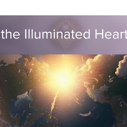
ut
Global ATIH Teachers List
ATIH Workshops
Blog
Dr
the Illuminated Hea