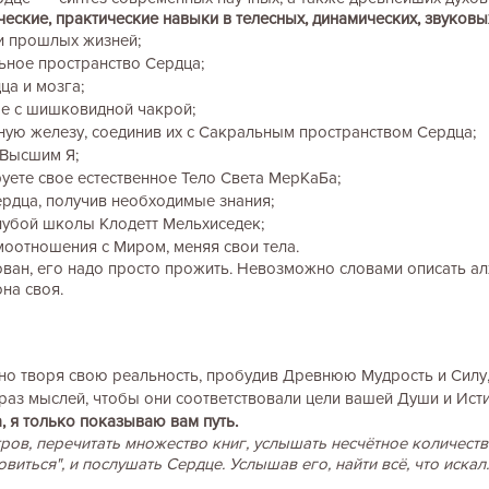
ческие, практические навыки в телесных, динамических, звуковы
 и прошлых жизней;
ьное пространство Сердца;
ца и мозга;
ые с шишковидной чакрой;
ную железу, соединив их с Сакральным пространством Сердца;
 Высшим Я;
руете свое естественное Тело Света МерКаБа;
ердца, получив необходимые знания;
лубой школы Клодетт Мельхиседек;
моотношения с Миром, меняя свои тела.
ван, его надо просто прожить. Невозможно словами описать ал
на своя.
нно творя свою реальность, пробудив Древнюю Мудрость и Силу,
раз мыслей, чтобы они соответствовали цели вашей Души и Ист
, я только показываю вам путь.
ов, перечитать множество книг, услышать несчётное количество
виться", и послушать Сердце. Услышав его, найти всё, что искал