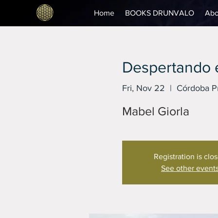
Home
BOOKS DRUNVALO
Abo
Despertando e
Fri, Nov 22
  |  
Córdoba Pr
Mabel Giorla
Registration is clo
See other event