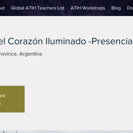
ut
Global ATIH Teachers List
ATIH Workshops
Blog
Dr
l Corazón Iluminado -Presencia
ovince, Argentina
sed
s