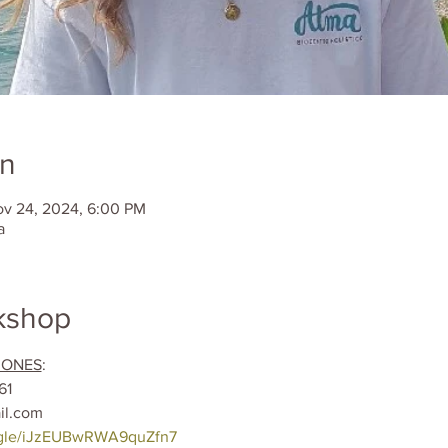
on
ov 24, 2024, 6:00 PM
a
kshop
IONES
:
61
il.com
s.gle/iJzEUBwRWA9quZfn7