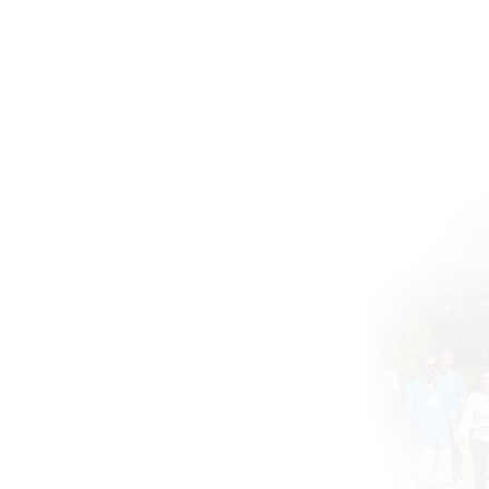
Home
BOOKS DRUNVALO
About
Global ATIH Teachers List
ATIH Workshops
Blog
Drunvalo