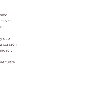
nido

s vital

os

y que

u corazón

nidad y

e fuiste.
