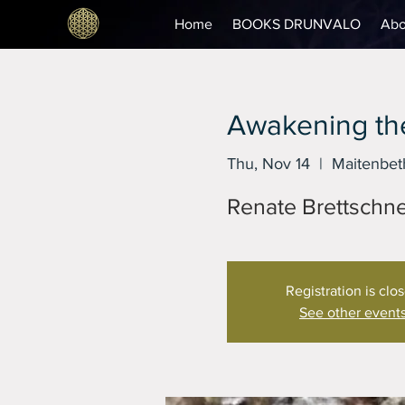
Home
BOOKS DRUNVALO
Abo
Awakening the
Thu, Nov 14
  |  
Maitenbet
Renate Brettschne
Registration is clo
See other event