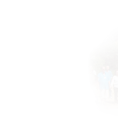
Home
BOOKS DRUNVALO
About
Global ATIH Teachers List
ATIH Workshops
Blog
Drunvalo
Contact