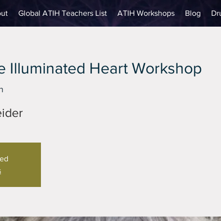
ut
Global ATIH Teachers List
ATIH Workshops
Blog
Dr
 Illuminated Heart Workshop
h
ider
sed
s