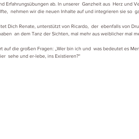
nd Erfahrungsübungen ab. In unserer  Ganzheit aus  Herz und Ve
lfte,  nehmen wir die neuen Inhalte auf und integrieren sie so  g
t Dich Renate, unterstützt von Ricardo,  der  ebenfalls von Drun
aben  an dem Tanz der Sichten, mal mehr aus weiblicher mal me
t auf die großen Fragen: „Wer bin ich und  was bedeutet es Men
er  sehe und er-lebe, ins Existieren?“