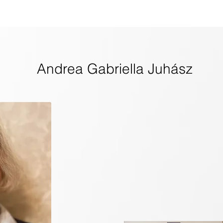
ut
Global ATIH Teachers List
ATIH Workshops
Blog
Dr
Andrea Gabriella Juhász