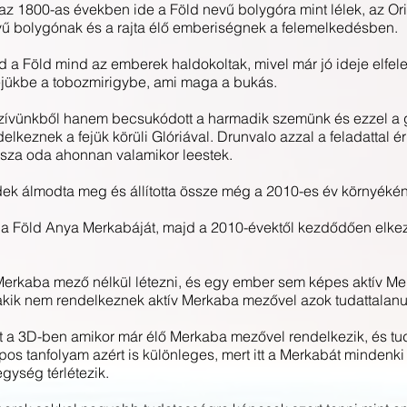
az 1800-as években ide a Föld nevű bolygóra mint lélek, az Ori
vű bolygónak és a rajta élő emberiségnek a felemelkedésben.
 a Föld mind az emberek haldokoltak, mivel már jó ideje elfele
 fejükbe a tobozmirigybe, ami maga a bukás.
ívünkből hanem becsukódott a harmadik szemünk és ezzel a gl
lkeznek a fejük körüli Glóriával. Drunvalo azzal a feladattal é
sza oda ahonnan valamikor leestek.
dek álmodta meg és állította össze még a 2010-es év környékén
a Föld Anya Merkabáját, majd a 2010-évektől kezdődően elkezdt
erkaba mező nélkül létezni, és egy ember sem képes aktív Me
 akik nem rendelkeznek aktív Merkaba mezővel azok tudattalanu
itt a 3D-ben amikor már élő Merkaba mezővel rendelkezik, és tud
apos tanfolyam azért is különleges, mert itt a Merkabát mindenki 
egység térlétezik.