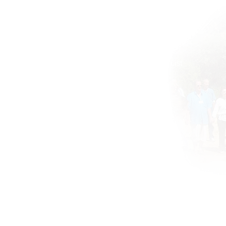
BOOKS DRUNVALO
About
Global ATIH Teachers List
ATIH Workshops
Blog
Drunvalo
Contact
Si
© Remembering the Heart.