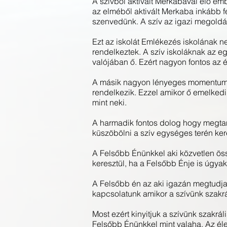
A szívből aktivált Merkabával élő em
az elméből aktivált Merkaba inkább f
szenvedünk. A szív az igazi megold
Ezt az iskolát Emlékezés iskolának n
rendelkeztek. A szív iskoláknak az e
valójában ő. Ezért nagyon fontos az 
A másik nagyon lényeges momentum, h
rendelkezik. Ezzel amikor ő emelked
mint neki.
A harmadik fontos dolog hogy megtanu
küszöbölni a szív egységes terén ker
A Felsőbb Énünkkel aki közvetlen öss
keresztül, ha a Felsőbb Énje is úgyak
A Felsőbb én az aki igazán megtudja 
kapcsolatunk amikor a szívünk szakrá
Most ezért kinyitjuk a szívünk szakrá
Felsőbb Énünkkel mint valaha. Az éle