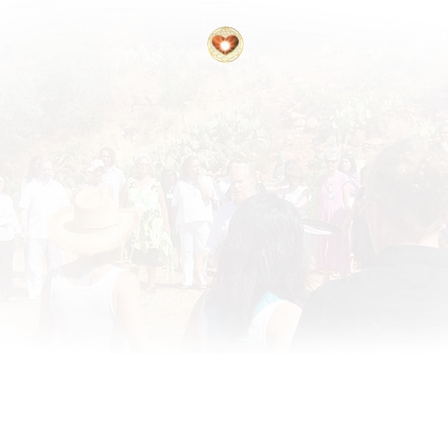
te Disclaimer
·
RememberingTheHeart
•
ATIH Global Teachers List
•
2020 •
Site Designed by