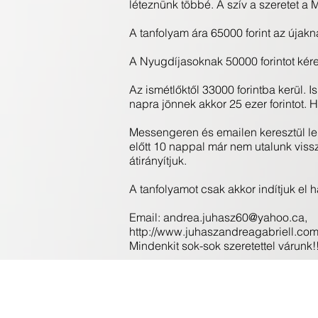
léteznünk többé. A szív a szeretet a
A tanfolyam ára 65000 forint az újakn
A Nyugdíjasoknak 50000 forintot kére
Az ismétlőktől 33000 forintba kerül. I
napra jönnek akkor 25 ezer forintot. 
Messengeren és emailen keresztül lehe
előtt 10 nappal már nem utalunk vis
átirányítjuk.
A tanfolyamot csak akkor indítjuk el 
Email:
andrea.juhasz60@yahoo.ca
,
http://www.juhaszandreagabriell.com
Mindenkit sok-sok szeretettel várunk!!
Home