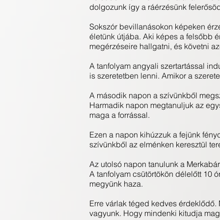
dolgozunk így a ráérzésünk felerősöd
Sokszór bevillanásokon képeken érzé
életünk útjába. Aki képes a felsőbb
megérzéseire hallgatni, és követni az
A tanfolyam angyali szertartással ind
is szeretetben lenni. Amikor a szere
A második napon a szívünkből megszüle
Harmadik napon megtanuljuk az egysé
maga a forrással.
Ezen a napon kihúzzuk a fejünk fény
szívünkből az elménken keresztül te
Az utolsó napon tanulunk a Merkabáró
A tanfolyam csütörtökön délelőtt 10 
megyünk haza.
Erre várlak téged kedves érdeklődő. 
vagyunk. Hogy mindenki kitudja mag