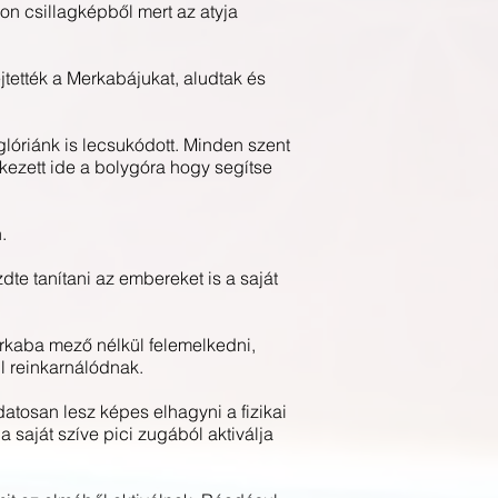
on csillagképből mert az atyja
jtették a Merkabájukat, aludtak és
óriánk is lecsukódott. Minden szent
rkezett ide a bolygóra hogy segítse
.
e tanítani az embereket is a saját
rkaba mező nélkül felemelkedni,
l reinkarnálódnak.
atosan lesz képes elhagyni a fizikai
a saját szíve pici zugából aktiválja