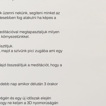
 üzenni nekünk, segíteni minket az
tesebben fog alakulni ha képes a
 meditációval megtapasztaljuk milyen
a környezetünkkel.
ztítjuk.
, majd a szívünk pici zugába ami egy
jd összeálítjuk a meditációt, hogy a
videbb nap amikor délután 3 órakor
végén és egy új időszak elején
 hogy ne keljen a 3D nyomorúságán