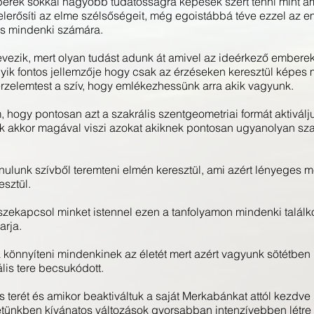
berek sokkal nagyobb tudatosságra képesek szert tenni mint am
elerősíti az elme szélsőségeit, még egoistábbá téve ezzel az 
ás mindenki számára.
evezik, mert olyan tudást adunk át amivel az ideérkező embere
gyik fontos jellemzője hogy csak az érzéseken keresztül képes 
érzelemtest a szív, hogy emlékezhessünk arra akik vagyunk.
ogy pontosan azt a szakrális szentgeometriai formát aktiválju
ik akkor magával viszi azokat akiknek pontosan ugyanolyan sz
lunk szívből teremteni elmén keresztül, ami azért lényeges mer
esztül.
zekapcsol minket istennel ezen a tanfolyamon mindenki találko
arja.
könnyíteni mindenkinek az életét mert azért vagyunk sötétben
lis tere becsukódott.
lis terét és amikor beaktiváltuk a saját Merkabánkat attól kezd
tünkben kívánatos változások gyorsabban intenzívebben létre t