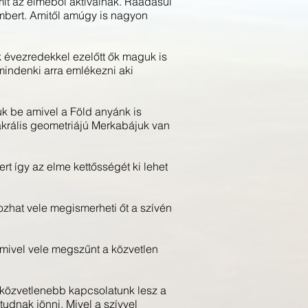
it az elméből aktiválnak. Ráadásul
embert. Amitől amúgy is nagyon
k évezredekkel ezelőtt ők maguk is
mindenki arra emlékezni aki
k be amivel a Föld anyánk is
akrális geometriájú Merkabájuk van
t így az elme kettősségét ki lehet
zhat vele megismerheti őt a szívén
 mivel vele megszűnt a közvetlen
ve közvetlenebb kapcsolatunk lesz a
udnak jönni. Mivel a szívvel