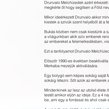
Drunvalo Melchizedek azért érkezett 
megkérte őt hogy segítsen a Föld ne
Mikor ideérkezett Drunvalo akkor mind
kiestek a szívük szent helyéből át a
Bukás közben nem csak kiestünk a sz
a világunkban akik szív emberek rende
az embereket a felemelkedésben, vis
Ezt a tanfolyamot Drunvalo Melchize
Elöszőr 1990-es években beaktiválta 
Merkaba mezejük aktiválására.
Egy bolygó sem képes sokáig saját M
sokáig létezni. Sőt azok az emberek
Mindenkinek az lesz az utolsó élete 
testét amikor eljön az ideje. Ez a 4 n
be, ami egy a forrással és ahol csak 