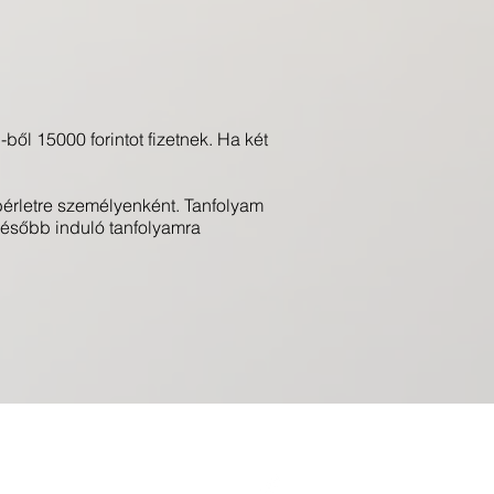
ből 15000 forintot fizetnek. Ha két
mbérletre személyenként. Tanfolyam
később induló tanfolyamra
Connect with the community !