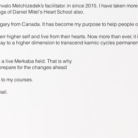
valo Melchizedek’s facilitator. in since 2015. I have taken mor
ngs of Daniel Mitel's Heart School also.
gary from Canada. It has become my purpose to help people op
eir higher self and live from their hearts. Now more than ever, it 
ay to a higher dimension to transcend karmic cycles permanentl
 a live Merkaba field. That is why
 prepare for the changes ahead
 to my courses.
ail.