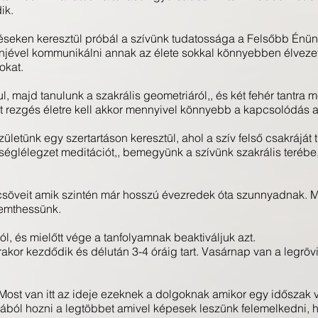
ik.
seken keresztül próbál a szívünk tudatossága a Felsőbb Énünk
 énjével kommunikálni annak az élete sokkal könnyebben élveze
okat.
ul, majd tanulunk a szakrális geometriáról,, és két fehér tantra
tet rezgés életre kell akkor mennyivel könnyebb a kapcsolódás 
tünk egy szertartáson keresztül, ahol a szív felső csakráját tis
glélegzet meditációt,, bemegyünk a szívünk szakrális terébe
csöveit amik szintén már hosszú évezredek óta szunnyadnak. Ma
remthessünk.
l, és mielőtt vége a tanfolyamnak beaktiváljuk azt.
órakor kezdődik és délután 3-4 óráig tart. Vasárnap van a legrö
Most van itt az ideje ezeknek a dolgoknak amikor egy időszak 
ából hozni a legtöbbet amivel képesek leszünk felemelkedni,