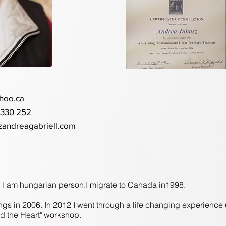
hoo.ca
7330 252
szandreagabriell.com
 I am hungarian person.I migrate to Canada in1998.
ngs in 2006. In 2012 I went through a life changing experience
d the Heart" workshop.