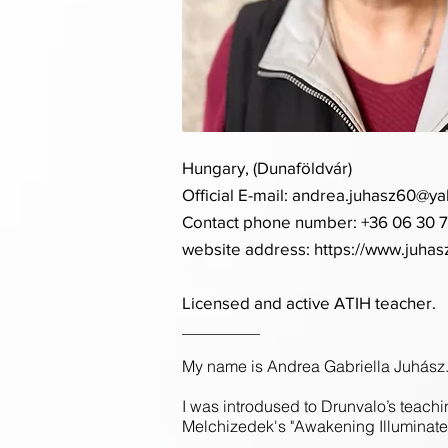
Hungary, (Dunaföldvár)
Official E-mail:
andrea.juhasz60@ya
Contact phone number: +36 06 30 
website address:
https://www.juha
Licensed and active ATIH teacher.
My name is Andrea Gabriella Juhász.
I was introdused to Drunvalo’s teachi
Melchizedek's "Awakening Illuminate