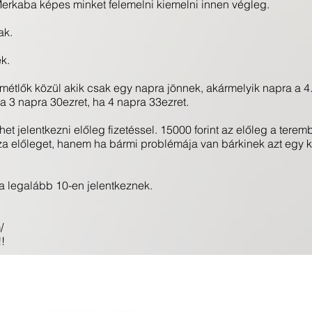
 Merkaba képes minket felemelni kiemelni innen végleg.
ak.
k.
smétlők közül akik csak egy napra jönnek, akármelyik napra a 4.-
Ha 3 napra 30ezret, ha 4 napra 33ezret.
t jelentkezni előleg fizetéssel. 15000 forint az előleg a tere
sza előleget, hanem ha bármi problémája van bárkinek azt egy 
ha legalább 10-en jelentkeznek.
/
!